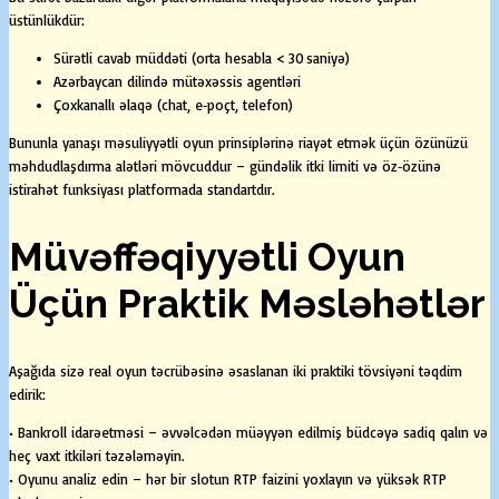
üstünlükdür:
Sürətli cavab müddəti (orta hesabla < 30 saniyə)
Azərbaycan dilində mütəxəssis agentləri
Çoxkanallı əlaqə (chat, e‑poçt, telefon)
Bununla yanaşı məsuliyyətli oyun prinsiplərinə riayət etmək üçün özünüzü
məhdudlaşdırma alətləri mövcuddur – gündəlik itki limiti və öz‑özünə
istirahət funksiyası platformada standartdır.
Müvəffəqiyyətli Oyun
Üçün Praktik Məsləhətlər
Aşağıda sizə real oyun təcrübəsinə əsaslanan iki praktiki tövsiyəni təqdim
edirik:
• Bankroll idarəetməsi – əvvəlcədən müəyyən edilmiş büdcəyə sadiq qalın və
heç vaxt itkiləri təzələməyin.
• Oyunu analiz edin – hər bir slotun RTP faizini yoxlayın və yüksək RTP