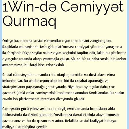
1Win‑də Cəmiyyət
Qurmaq
Onlayn kazinolarda sosial elementlər oyun təcrübəsini zənginləşdirir.
Rəqiblərlə müqayisədə 1win giris platforması cəmiyyət yönümlü yanaşması
ilə fərqlənir. Digər saytlar yalnız oyun seçimini təqdim edir, lakin bu platforma
oyunçular arasında əlaqə yaratmağa çalışır. Siz də bir az daha sosial bir kazino
axtarırsınızsa, bu fərqi hiss edəcəksiniz.
Sosial xüsusiyyətlər arasında chat otaqları, turnirlər və dost əlavə etmə
imkanları var. Bu alətlər oyunçulara bir-biri ilə rəqabət aparmağa və
strategiyalarını paylaşmağa şərait yaradır. Niyə bəzi oyunçular daha çox
qazanır? Çünki onlar cəmiyyətdəki məlumat axınından faydalanırlar. Bu sualın
cavabı isə platformanın interaktiv dizaynında gizlidir.
Cəmiyyətin gücü yalnız əyləncədə deyil, eyni zamanda bonusların əldə
edilməsində də özünü göstərir. Dostlarınıza dəvət etdikdə əlavə bonuslar
qazanırsınız və bu da qazancınızı artırır. Beləliklə sosial fəaliyyət birbaşa
maliyyə üstünlüyünə çevrilir.