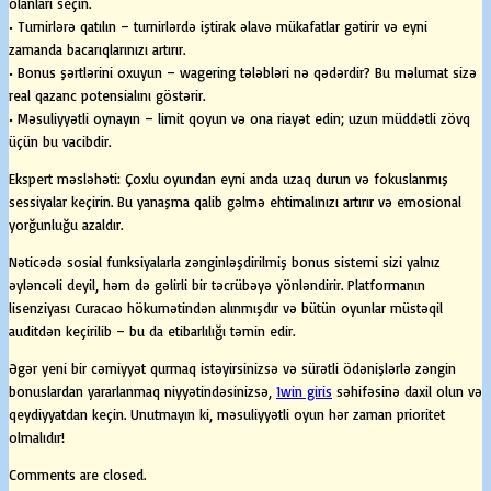
olanları seçin.
• Turnirlərə qatılın – turnirlərdə iştirak əlavə mükafatlar gətirir və eyni
zamanda bacarıqlarınızı artırır.
• Bonus şərtlərini oxuyun – wagering tələbləri nə qədərdir? Bu məlumat sizə
real qazanc potensialını göstərir.
• Məsuliyyətli oynayın – limit qoyun və ona riayət edin; uzun müddətli zövq
üçün bu vacibdir.
Ekspert məsləhəti: Çoxlu oyundan eyni anda uzaq durun və fokuslanmış
sessiyalar keçirin. Bu yanaşma qalib gəlmə ehtimalınızı artırır və emosional
yorğunluğu azaldır.
Nəticədə sosial funksiyalarla zənginləşdirilmiş bonus sistemi sizi yalnız
əyləncəli deyil, həm də gəlirli bir təcrübəyə yönləndirir. Platformanın
lisenziyası Curacao hökumətindən alınmışdır və bütün oyunlar müstəqil
auditdən keçirilib – bu da etibarlılığı təmin edir.
Əgər yeni bir cəmiyyət qurmaq istəyirsinizsə və sürətli ödənişlərlə zəngin
bonuslardan yararlanmaq niyyətindəsinizsə,
1win giris
səhifəsinə daxil olun və
qeydiyyatdan keçin. Unutmayın ki, məsuliyyətli oyun hər zaman prioritet
olmalıdır!
Comments are closed.