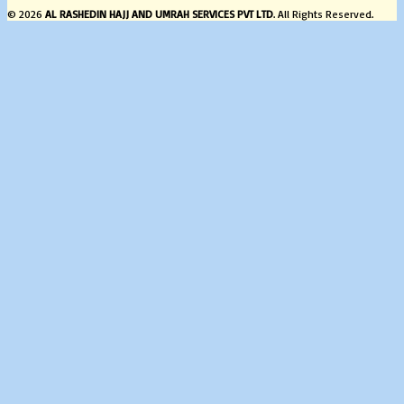
© 2026
AL RASHEDIN HAJJ AND UMRAH SERVICES PVT LTD
. All Rights Reserved.