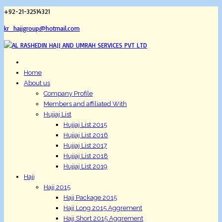
+92-21-32514321
kr_hajjgroup@hotmail.com
Home
About us
Company Profile
Members and affiliated With
Hujjaj List
Hujjaj List 2015
Hujjaj List 2016
Hujjaj List 2017
Hujjaj List 2018
Hujjaj List 2019
Hajj
Hajj 2015
Hajj Package 2015
Hajj Long 2015 Aggrement
Hajj Short 2015 Aggrement