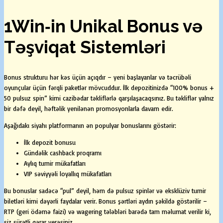
1Win‑in Unikal Bonus və
Təşviqat Sistemləri
Bonus strukturu hər kəs üçün açıqdır – yeni başlayanlar və təcrübəli
oyunçular üçün fərqli paketlər mövcuddur. İlk depozitinizdə “100% bonus +
50 pulsuz spin” kimi cazibədar təkliflərlə qarşılaşacaqsınız. Bu təkliflər yalnız
bir dəfə deyil, həftəlik yenilənən promosyonlarla davam edir.
Aşağıdakı siyahı platformanın ən populyar bonuslarını göstərir:
İlk depozit bonusu
Gündəlik cashback proqramı
Aylıq turnir mükafatları
VIP səviyyəli loyallıq mükafatları
Bu bonuslar sadəcə “pul” deyil, həm də pulsuz spinlər və eksklüziv turnir
biletləri kimi dəyərli faydalar verir. Bonus şərtləri aydın şəkildə göstərilir –
RTP (geri ödəmə faizi) və wagering tələbləri barədə tam məlumat verilir ki,
siz sürətli qərar verəsiniz.