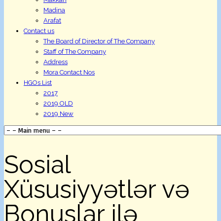
Madina
Arafat
Contact us
The Board of Director of The Company
Staff of The Company
Address
Mora Contact Nos
HGOs List
2017
2019 OLD
2019 New
Sosial
Xüsusiyyətlər və
Bonuslar ilə