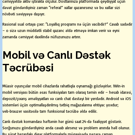
cəmiyyətdə aktiv iştirakla ölçülür. Dostlarınıza platformada qeydiyyat üçün
dəvət göndərdiyiniz zaman “referal” xallar qazanırsınız və bu xallar sizi
növbəti səviyyəyə daşıyır.
Rasional sual ortaya çıxır: “Loyallıq proqramı nə üçün vacibdir?” Cavab sadədir
– o sizə uzun müddətli stabil qazanc əldə etməyə imkan verir və eyni
zamanda cəmiyyət daxilində nüfuzunuzu artırır.
Mobil və Canlı Dəstək
Təcrübəsi
Müasir oyunçular mobil cihazlarda rahatlıqla oynamağı gözləyirlər. 1Win‑in
mobil versiyası bütün əsas funksiyaları tam olaraq təmin edir – hesab idarəsi,
depozit/çıxarış əməliyyatları və canlı chat dəstəyi bir yerdədir. Android və iOS
sistemləri üçün optimallaşdırılmış tətbiq mağazalarına ehtiyac yoxdur;
veb‑brauzer vasitəsilə tam funksional təcrübə əldə edilir.
Canlı dəstək komandası həftənin hər günü saat 24‑də fəaliyyət göstərir.
Sorğunuzu göndərdiyiniz anda cavab alırsınız və problem anında həll olunur.
Bu sürət bazardakı digər platformalarla müqayisədə nəzərə çarpan