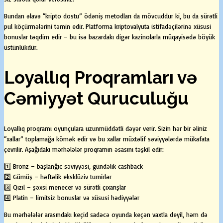
Bundan əlavə “kripto dostu” ödəniş metodları da mövcuddur ki, bu da sürətli
pul köçürmələrini təmin edir. Platforma kriptovalyuta istifadəçilərinə xüsusi
bonuslar təqdim edir – bu isə bazardakı digər kazinolarla müqayisədə böyük
üstünlükdür.
Loyallıq Proqramları və
Cəmiyyət Quruculuğu
Loyallıq proqramı oyunçulara uzunmüddətli dəyər verir. Sizin hər bir əliniz
“xallar” toplamağa kömək edir və bu xallar müxtəlif səviyyələrdə mükafata
çevrilir. Aşağıdakı mərhələlər proqramın əsasını təşkil edir:
1️⃣ Bronz – başlanğıc səviyyəsi, gündəlik cashback
2️⃣ Gümüş – həftəlik eksklüziv turnirlər
3️⃣ Qızıl – şəxsi menecer və sürətli çıxarışlar
4️⃣ Platin – limitsiz bonuslar və xüsusi hədiyyələr
Bu mərhələlər arasındakı keçid sadəcə oyunda keçən vaxtla deyil, həm də