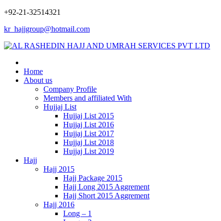
+92-21-32514321
kr_hajjgroup@hotmail.com
Home
About us
Company Profile
Members and affiliated With
Hujjaj List
Hujjaj List 2015
Hujjaj List 2016
Hujjaj List 2017
Hujjaj List 2018
Hujjaj List 2019
Hajj
Hajj 2015
Hajj Package 2015
Hajj Long 2015 Aggrement
Hajj Short 2015 Aggrement
Hajj 2016
Long – 1