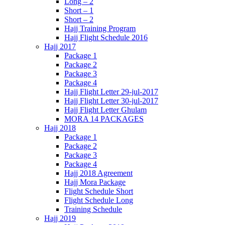
Long – 2
Short – 1
Short – 2
Hajj Training Program
Hajj Flight Schedule 2016
Hajj 2017
Package 1
Package 2
Package 3
Package 4
Hajj Flight Letter 29-jul-2017
Hajj Flight Letter 30-jul-2017
Hajj Flight Letter Ghulam
MORA 14 PACKAGES
Hajj 2018
Package 1
Package 2
Package 3
Package 4
Hajj 2018 Agreement
Hajj Mora Package
Flight Schedule Short
Flight Schedule Long
Training Schedule
Hajj 2019