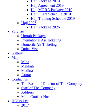
Hajj Package 2019
Hajj Agreement 2019
Hajj MORA Package 2019
Hajj Flight Schedule 2019
Hajj Training Schedule 2019
Hajj 2026
Hajj Package 2026
Services
Umrah Package
International Air Ticketing
Domestic Air Ticketing
Dubai Visa
Gallery
Map
Mina
Makkah
Madina
Arafat
Contact us
The Board of Director of The Company
Staff of The Company
Address
Mora Contact Nos
HGOs List
2017