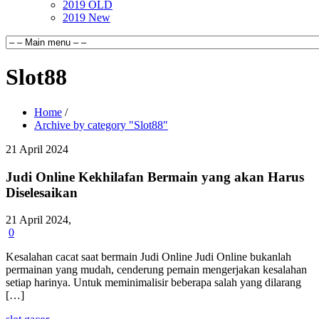
2019 OLD
2019 New
Slot88
Home
/
Archive by category "Slot88"
21
April
2024
Judi Online Kekhilafan Bermain yang akan Harus
Diselesaikan
21 April 2024,
0
Kesalahan cacat saat bermain Judi Online Judi Online bukanlah
permainan yang mudah, cenderung pemain mengerjakan kesalahan
setiap harinya. Untuk meminimalisir beberapa salah yang dilarang
[…]