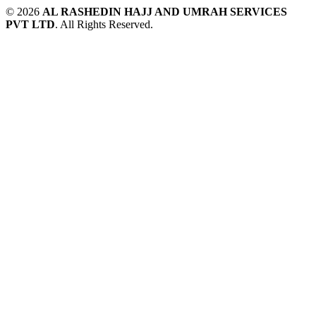
© 2026
AL RASHEDIN HAJJ AND UMRAH SERVICES
PVT LTD
. All Rights Reserved.