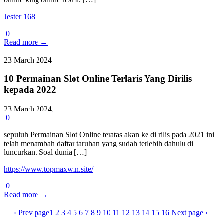
Jester 168
0
Read more
→
23
March
2024
10 Permainan Slot Online Terlaris Yang Dirilis
kepada 2022
23 March 2024,
0
sepuluh Permainan Slot Online teratas akan ke di rilis pada 2021 ini
telah menambah daftar taruhan yang sudah terlebih dahulu di
luncurkan. Soal dunia […]
https://www.topmaxwin.site/
0
Read more
→
‹ Prev page
1
2
3
4
5
6
7
8
9
10
11
12
13
14
15
16
Next page ›